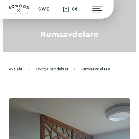
0€
SWE
Rumsavdelare
Avaleht
›
Övriga produkter
›
Rumsavdelare