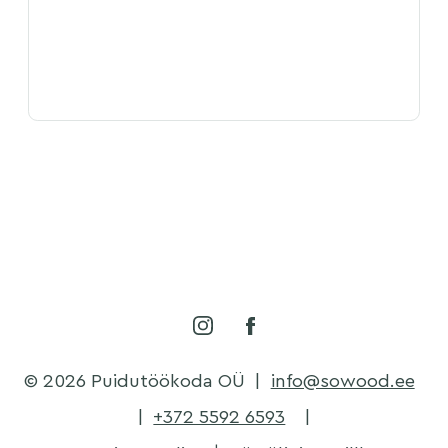
© 2026 Puidutöökoda OÜ
|
info@sowood.ee
|
+372 5592 6593
|