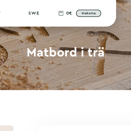
T
SWE
0€
Maksma
Matbord i trä