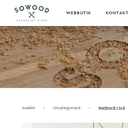
WEBBUTIK
KONTAK
Avaleht
›
Uncategorized
›
Matbord i trä