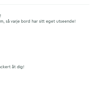
!
rm, så varje bord har sitt eget utseende!
ckert åt dig!