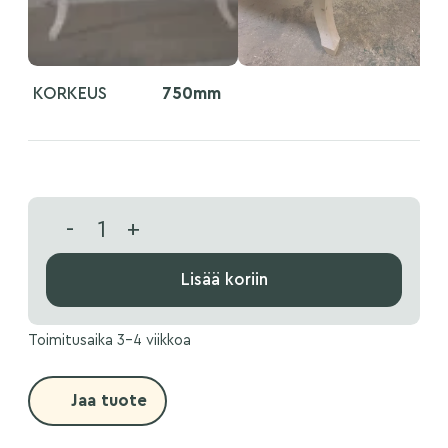
KORKEUS
750mm
-
+
Lisää koriin
Toimitusaika 3-4 viikkoa
Jaa tuote