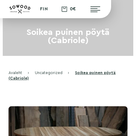
0€
FIN
Soikea puinen pöytä
(Cabriole)
Avaleht
›
Uncategorized
›
Soikea puinen pöytä
(Cabriole)