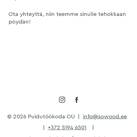
Ota yhteyttä, niin teemme sinulle tehokkaan
pöydän!
© 2026 Puidutöökoda OÜ
|
info@sowood.ee
|
+372 5194 6501
|