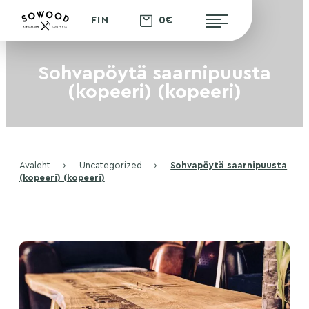
0€
FIN
Sohvapöytä saarnipuusta
(kopeeri) (kopeeri)
Avaleht
›
Uncategorized
›
Sohvapöytä saarnipuusta
(kopeeri) (kopeeri)