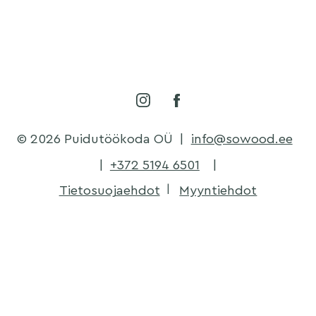
© 2026 Puidutöökoda OÜ
|
info@sowood.ee
|
+372 5194 6501
|
Tietosuojaehdot
Myyntiehdot