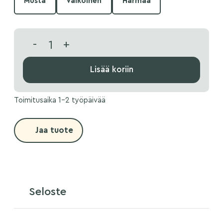
Musta
Valkoinen
Harmaa
-
+
Lisää koriin
Toimitusaika 1-2 työpäivää
Jaa tuote
Seloste