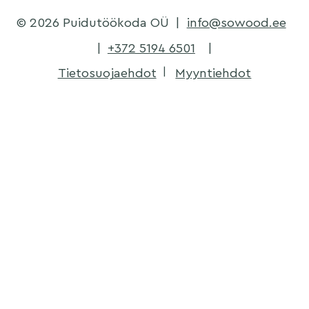
© 2026 Puidutöökoda OÜ
|
info@sowood.ee
|
+372 5194 6501
|
Tietosuojaehdot
Myyntiehdot