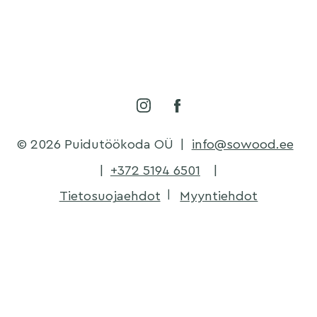
© 2026 Puidutöökoda OÜ
|
info@sowood.ee
|
+372 5194 6501
|
Tietosuojaehdot
Myyntiehdot