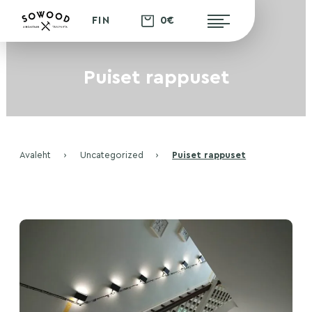
0€
FIN
Puiset rappuset
Avaleht
›
Uncategorized
›
Puiset rappuset