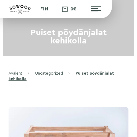
0€
FIN
Puiset pöydänjalat
kehikolla
Avaleht
›
Uncategorized
›
Puiset pöydänjalat
kehikolla