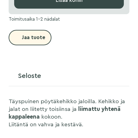
Lisää koriin
Toimitusaika 1-2 nädalat
Jaa tuote
Seloste
Täyspuinen pöytäkehikko jaloilla. Kehikko ja
jalat on liitetty toisiinsa ja
liimattu yhtenä
kappaleena
kokoon.
Liitäntä on vahva ja kestävä.