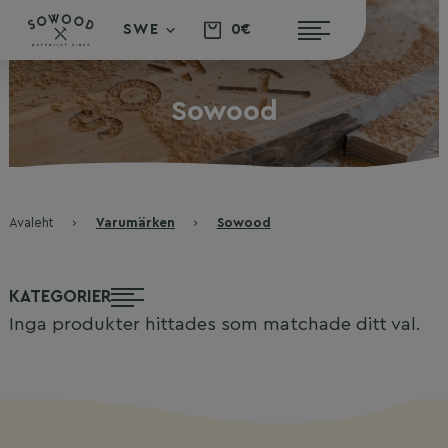
0€
SWE
Sowood
Avaleht
›
Varumärken
›
Sowood
KATEGORIER
Inga produkter hittades som matchade ditt val.