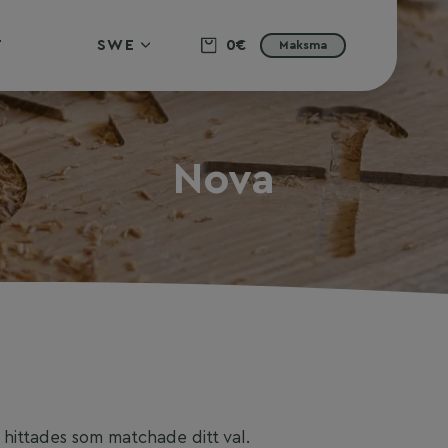
T
SWE
0€
Maksma
Nova
hittades som matchade ditt val.