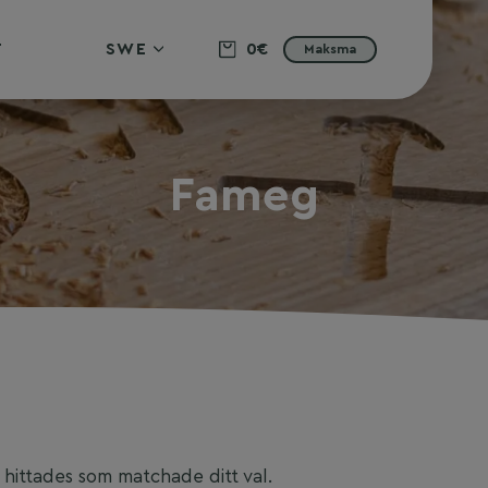
T
SWE
0€
Maksma
Fameg
hittades som matchade ditt val.