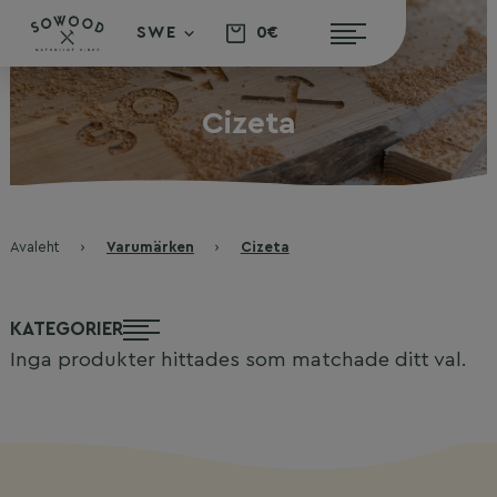
0€
SWE
Cizeta
Avaleht
›
Varumärken
›
Cizeta
KATEGORIER
Inga produkter hittades som matchade ditt val.